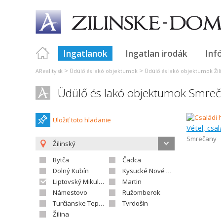
Ingatlanok
Ingatlan irodák
Inf
>
>
AReality.sk
Üdülő és lakó objektumok
Üdülő és lakó objektumok Žil
Üdülő és lakó objektumok Smre
Uložiť toto hladanie
Vétel, csa
Smrečany
Žilinský
Bytča
Čadca
Dolný Kubín
Kysucké Nové Mesto
Liptovský Mikuláš
Martin
Námestovo
Ružomberok
Turčianske Teplice
Tvrdošín
Žilina