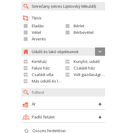
Típus
Eladás
Bérlet
Vétel
Bérbevétel
Árverés
Üdülő és lakó objektumok
Kertiház
Kunyhó, üdülő
Falusi ház
Családi ház
Családi villa
Volt gazdasági település
Más üdülő és lakó objektumok
Ár
Padló felület
Összes hirdetései