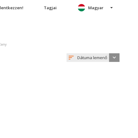
elentkezzen!
Tagjai
Magyar
čany
Dátuma lemenő