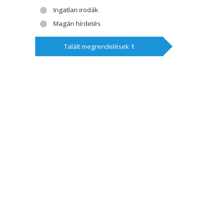
Ingatlan irodák
Magán hírdetés
Talált megrendelések
1