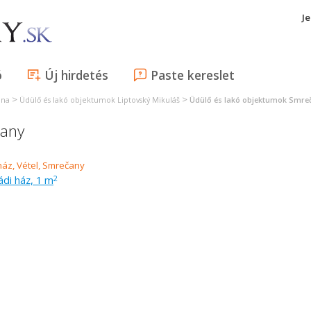
J
ó
Új hirdetés
Paste kereslet
>
>
ina
Üdülő és lakó objektumok Liptovský Mikuláš
Üdülő és lakó objektumok Smre
čany
ládi ház, 1 m
2