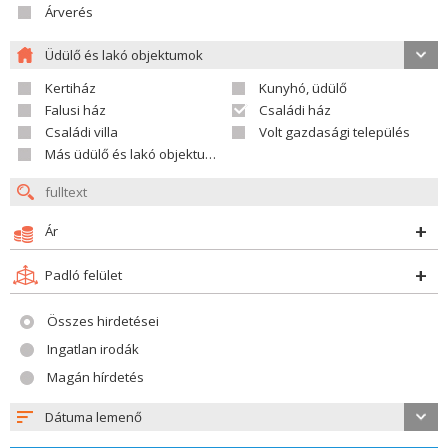
Árverés
Üdülő és lakó objektumok
Kertiház
Kunyhó, üdülő
Falusi ház
Családi ház
Családi villa
Volt gazdasági település
Más üdülő és lakó objektumok
Ár
Padló felület
Összes hirdetései
Ingatlan irodák
Magán hírdetés
Dátuma lemenő