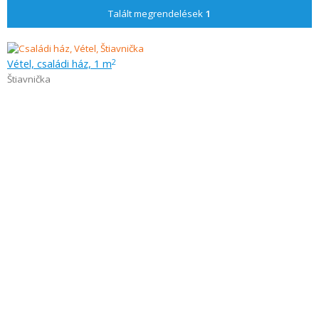
Talált megrendelések
1
Vétel, családi ház, 1 m
2
Štiavnička