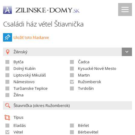
Családi ház vétel Štiavnička
Uložiť toto hladanie
Žilinský
Bytča
Čadca
Dolný Kubín
Kysucké Nové Mesto
Liptovský Mikuláš
Martin
Námestovo
Ružomberok
Turčianske Teplice
Tvrdošín
Žilina
Típus
Eladás
Bérlet
Vétel
Bérbevétel