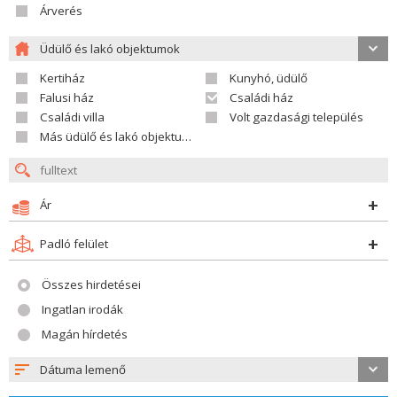
Árverés
Üdülő és lakó objektumok
Kertiház
Kunyhó, üdülő
Falusi ház
Családi ház
Családi villa
Volt gazdasági település
Más üdülő és lakó objektumok
Ár
Padló felület
Összes hirdetései
Ingatlan irodák
Magán hírdetés
Dátuma lemenő