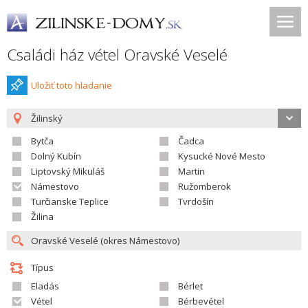
Családi ház vétel Oravské Veselé
Uložiť toto hladanie
Žilinský
Bytča
Čadca
Dolný Kubín
Kysucké Nové Mesto
Liptovský Mikuláš
Martin
Námestovo
Ružomberok
Turčianske Teplice
Tvrdošín
Žilina
Típus
Eladás
Bérlet
Vétel
Bérbevétel